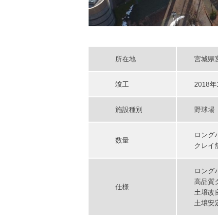
所在地
宮城県
竣工
2018年
施設種別
野球場
ロングパ
数量
クレイ舗
ロング
高品質
仕様
土壌改
土壌安