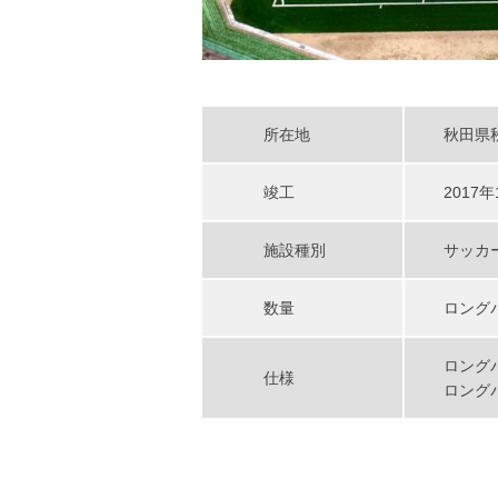
所在地
秋田県
竣工
2017年
施設種別
サッカ
数量
ロングパ
ロングパ
仕様
ロングパ