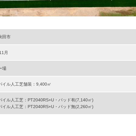
秋田市
11月
ー場
イル人工芝舗装：9,400㎡
イル人工芝：PT2040RS+U・パッド有(7,140㎡)
イル人工芝：PT2040RS+U・パッド無(2,260㎡)