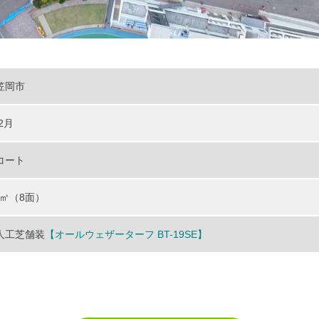
笠岡市
2月
コート
.4㎡（8面）
人工芝舗装
【オールウェザーターフ BT-19SE】