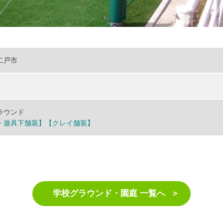
二戸市
ラウンド
・遊具下舗装】
【クレイ舗装】
学校グラウンド・園庭 一覧へ