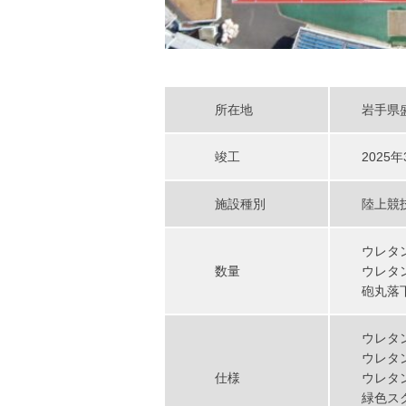
所在地
岩手県
竣工
2025年
施設種別
陸上競
ウレタ
数量
ウレタン
砲丸落
ウレタ
ウレタ
仕様
ウレタ
緑色ス