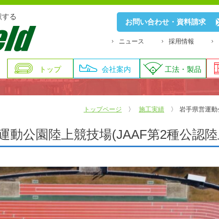
献する
お問い合わせ・資料請求
ニュース
採用情報
トップ
会社案内
工法・製品
トップページ
施工実績
岩手県営運動公
運動公園陸上競技場(JAAF第2種公認陸