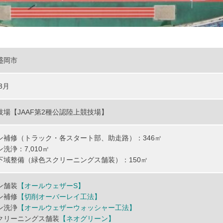
盛岡市
3月
技場【JAAF第2種公認陸上競技場】
ン補修（トラック・各スタート部、助走路）：346㎡
洗浄：7,010㎡
下域整備（緑色スクリーニングス舗装）：150㎡
ン舗装
【オールウェザーS】
ン補修
【切削オーバーレイ工法】
ン洗浄
【オールウェザーウォッシャー工法】
クリーニングス舗装
【ネオグリーン】